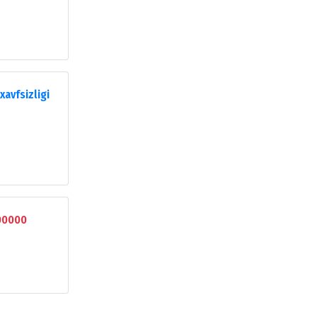
xavfsizligi
00000