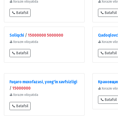
⛳
Xorazm viloyatida
⛳
Xorazm vilo
📞 Batafsil
📞 Batafsil
Soliqchi
/
15000000 5000000
Qadoqlovc
⛳
Xorazm viloyatida
⛳
Xorazm vilo
📞 Batafsil
📞 Batafsil
Fuqaro muxofazasi, yong'in xavfsizligi
Крановщи
/
15000000
⛳
Xorazm vilo
⛳
Xorazm viloyatida
📞 Batafsil
📞 Batafsil