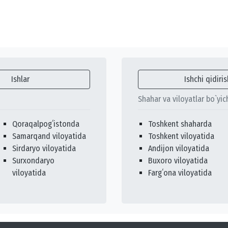
Ishlar
Ishchi qidiris
Shahar va viloyatlar bo`yic
Qoraqalpogʻistonda
Toshkent shaharda
Samarqand viloyatida
Toshkent viloyatida
Sirdaryo viloyatida
Andijon viloyatida
Surxondaryo
Buxoro viloyatida
viloyatida
Fargʻona viloyatida