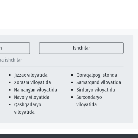
h
Ishchilar
ha ishchilar
Jizzax viloyatida
Qoraqalpogʻistonda
Xorazm viloyatida
Samarqand viloyatida
Namangan viloyatida
Sirdaryo viloyatida
Navoiy viloyatida
Surxondaryo
Qashqadaryo
viloyatida
viloyatida