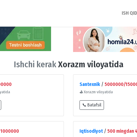
ISH QI
Ishchi kerak
Xorazm viloyatida
00000
Santexnik
/
5000000/1500
yatida
⛳
Xorazm viloyatida
📞 Batafsil
/
1000000
Iqtisodiyot
/
500 mingdan 4