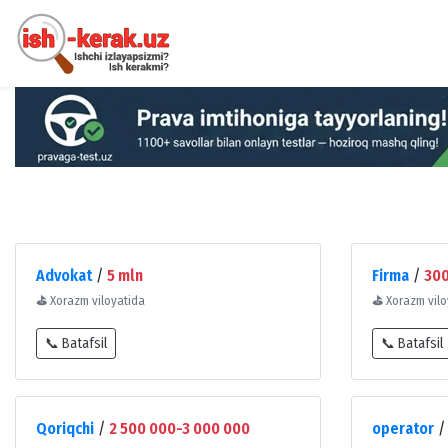
Advokat
/
5 mln
Firma
/
30
⛳
Xorazm viloyatida
⛳
Xorazm vilo
📞 Batafsil
📞 Batafsil
Qoriqchi
/
2 500 000-3 000 000
operator