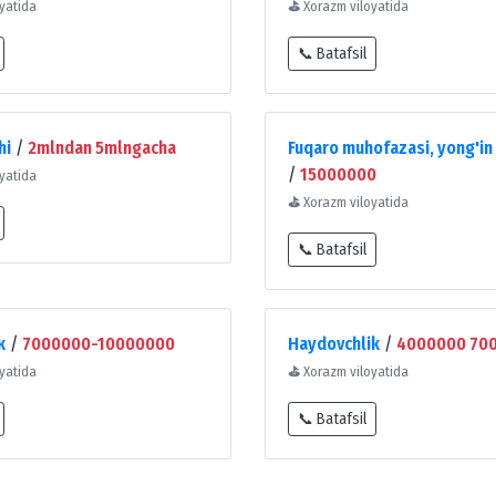
yatida
⛳
Xorazm viloyatida
📞 Batafsil
hi
/
2mlndan 5mlngacha
Fuqaro muhofazasi, yong'in 
/
15000000
yatida
⛳
Xorazm viloyatida
📞 Batafsil
к
/
7000000-10000000
Haydovchlik
/
4000000 70
yatida
⛳
Xorazm viloyatida
📞 Batafsil