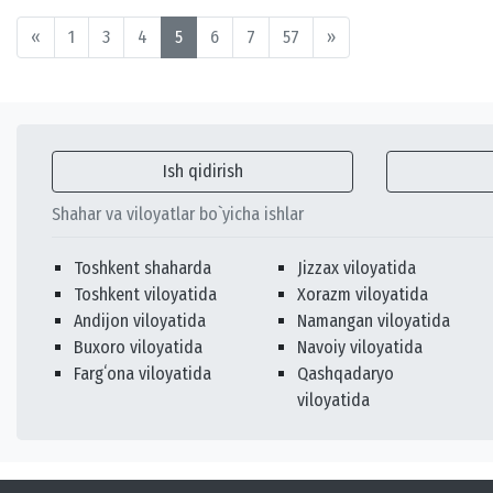
«
1
3
4
5
6
7
57
»
Ish qidirish
Shahar va viloyatlar bo`yicha ishlar
Toshkent shaharda
Jizzax viloyatida
Toshkent viloyatida
Xorazm viloyatida
Andijon viloyatida
Namangan viloyatida
Buxoro viloyatida
Navoiy viloyatida
Fargʻona viloyatida
Qashqadaryo
viloyatida