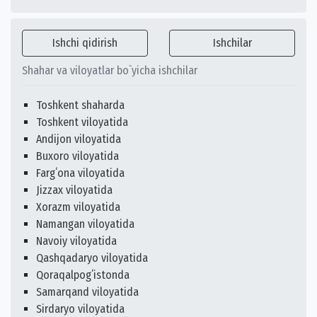
Ishchi qidirish
Ishchilar
Shahar va viloyatlar bo`yicha ishchilar
Toshkent shaharda
Toshkent viloyatida
Andijon viloyatida
Buxoro viloyatida
Fargʻona viloyatida
Jizzax viloyatida
Xorazm viloyatida
Namangan viloyatida
Navoiy viloyatida
Qashqadaryo viloyatida
Qoraqalpogʻistonda
Samarqand viloyatida
Sirdaryo viloyatida