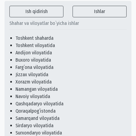
Ish qidirish
Ishlar
Shahar va viloyatlar bo`yicha ishlar
Toshkent shaharda
Toshkent viloyatida
Andijon viloyatida
Buxoro viloyatida
Fargʻona viloyatida
Jizzax viloyatida
Xorazm viloyatida
Namangan viloyatida
Navoiy viloyatida
Qashqadaryo viloyatida
Qoraqalpogʻistonda
Samarqand viloyatida
Sirdaryo viloyatida
Surxondaryo viloyatida