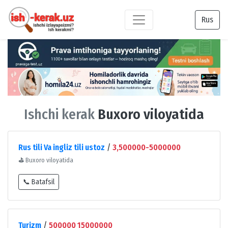
Rus
Ishchi kerak
Buxoro viloyatida
Rus tili Va ingliz tili ustoz
/
3,500000-5000000
⛳
Buxoro viloyatida
📞 Batafsil
Turizm
/
500000 15000000