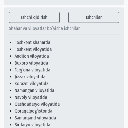
Ishchi qidirish
Ishchilar
Shahar va viloyatlar bo`yicha ishchilar
Toshkent shaharda
Toshkent viloyatida
Andijon viloyatida
Buxoro viloyatida
Fargʻona viloyatida
Jizzax viloyatida
Xorazm viloyatida
Namangan viloyatida
Navoiy viloyatida
Qashqadaryo viloyatida
Qoraqalpogʻistonda
Samarqand viloyatida
Sirdaryo viloyatida