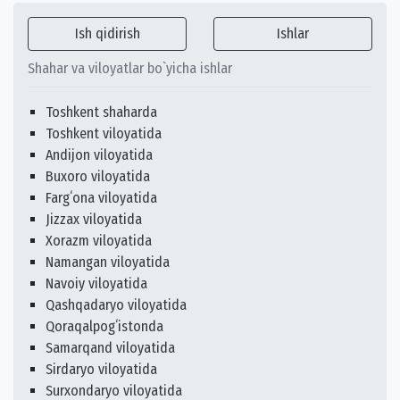
Ish qidirish
Ishlar
Shahar va viloyatlar bo`yicha ishlar
Toshkent shaharda
Toshkent viloyatida
Andijon viloyatida
Buxoro viloyatida
Fargʻona viloyatida
Jizzax viloyatida
Xorazm viloyatida
Namangan viloyatida
Navoiy viloyatida
Qashqadaryo viloyatida
Qoraqalpogʻistonda
Samarqand viloyatida
Sirdaryo viloyatida
Surxondaryo viloyatida