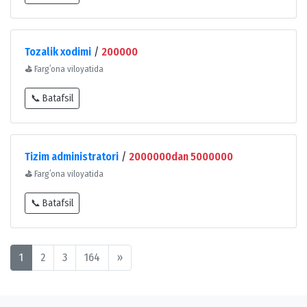
Tozalik xodimi
/
200000
⛳
Fargʻona viloyatida
📞 Batafsil
Tizim administratori
/
2000000dan 5000000
⛳
Fargʻona viloyatida
📞 Batafsil
1
2
3
164
»