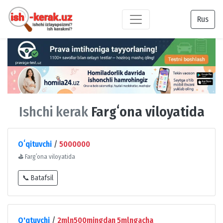
Rus
Ishchi kerak
Fargʻona viloyatida
Oʻqituvchi
/
5000000
⛳
Fargʻona viloyatida
📞 Batafsil
O'qtuvchi
/
2mln500mingdan 5mlngacha