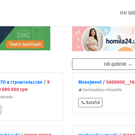
ISH QI
Ish qidirish →
ТО в строительстве
/
9
Menejment
/
5000000__10
 000 000 сум
⛳
Qashqadaryo viloyatida
haharda
📞 Batafsil