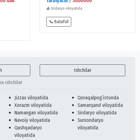
00 dan
Tarbiyachi
/
3000000
⛳
Sirdaryo viloyatida
📞 Batafsil
h
Ishchilar
ha ishchilar
Jizzax viloyatida
Qoraqalpogʻistonda
Xorazm viloyatida
Samarqand viloyatida
Namangan viloyatida
Sirdaryo viloyatida
Navoiy viloyatida
Surxondaryo
Qashqadaryo
viloyatida
viloyatida