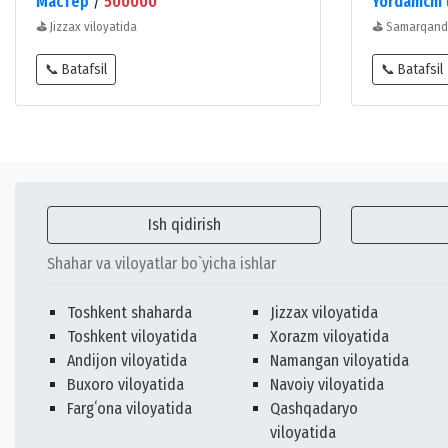
Мастер
/
500000
Yordamchi 
⛳
Jizzax viloyatida
⛳
Samarqand 
📞 Batafsil
📞 Batafsil
Ish qidirish
Shahar va viloyatlar bo`yicha ishlar
Toshkent shaharda
Jizzax viloyatida
Toshkent viloyatida
Xorazm viloyatida
Andijon viloyatida
Namangan viloyatida
Buxoro viloyatida
Navoiy viloyatida
Fargʻona viloyatida
Qashqadaryo
viloyatida