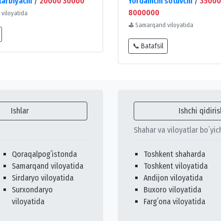
tarbiyachi
/
20000 30000
Yordamchi sotuvchi
/
35000
8000000
viloyatida
⛳
Samarqand viloyatida
📞 Batafsil
Ishlar
Ishchi qidiris
Shahar va viloyatlar bo`yic
Qoraqalpogʻistonda
Toshkent shaharda
Samarqand viloyatida
Toshkent viloyatida
Sirdaryo viloyatida
Andijon viloyatida
Surxondaryo
Buxoro viloyatida
viloyatida
Fargʻona viloyatida