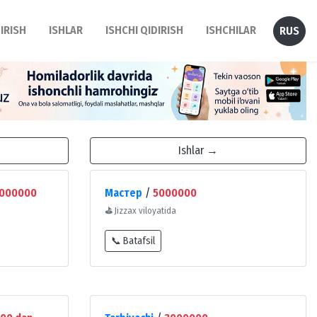
DIRISH
ISHLAR
ISHCHI QIDIRISH
ISHCHILAR
RUS
Ishlar →
000000
Мастер
/
5000000
⛳
Jizzax viloyatida
📞 Batafsil