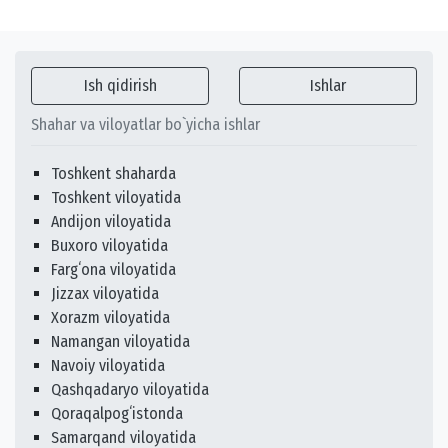
Ish qidirish
Ishlar
Shahar va viloyatlar bo`yicha ishlar
Toshkent shaharda
Toshkent viloyatida
Andijon viloyatida
Buxoro viloyatida
Fargʻona viloyatida
Jizzax viloyatida
Xorazm viloyatida
Namangan viloyatida
Navoiy viloyatida
Qashqadaryo viloyatida
Qoraqalpogʻistonda
Samarqand viloyatida