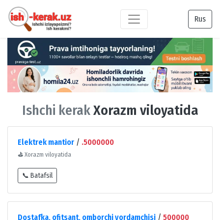
Rus
Ishchi kerak
Xorazm viloyatida
Elektrek mantior
/
.5000000
⛳
Xorazm viloyatida
📞 Batafsil
Dostafka, ofitsant, omborchi yordamchisi
/
500000