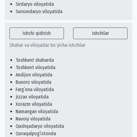
Sirdaryo viloyatida
Surxondaryo viloyatida
Ishchi qidirish
Ishchilar
Shahar va viloyatlar bo`yicha ishchilar
Toshkent shaharda
Toshkent viloyatida
Andijon viloyatida
Buxoro viloyatida
Fargʻona viloyatida
Jizzax viloyatida
Xorazm viloyatida
Namangan viloyatida
Navoiy viloyatida
Qashqadaryo viloyatida
Qoraqalpogʻistonda