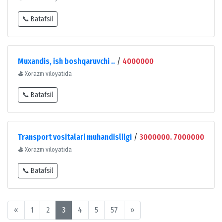
📞 Batafsil
Muxandis, ish boshqaruvchi ..
/
4000000
⛳
Xorazm viloyatida
📞 Batafsil
Transport vositalari muhandisliigi
/
3000000. 7000000
⛳
Xorazm viloyatida
📞 Batafsil
«
1
2
3
4
5
57
»