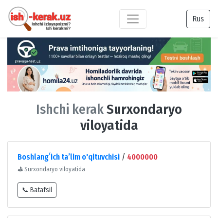
Rus
Ishchi kerak
Surxondaryo
viloyatida
Boshlangʻich taʼlim o'qituvchisi
/
4000000
⛳
Surxondaryo viloyatida
📞 Batafsil