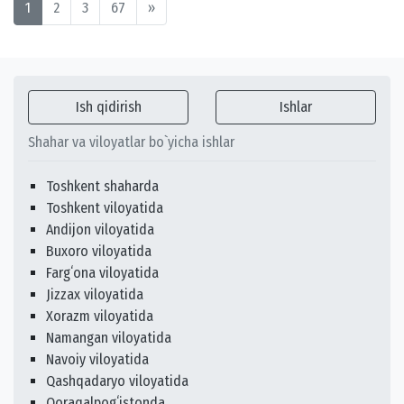
1
2
3
67
»
Ish qidirish
Ishlar
Shahar va viloyatlar bo`yicha ishlar
Toshkent shaharda
Toshkent viloyatida
Andijon viloyatida
Buxoro viloyatida
Fargʻona viloyatida
Jizzax viloyatida
Xorazm viloyatida
Namangan viloyatida
Navoiy viloyatida
Qashqadaryo viloyatida
Qoraqalpogʻistonda