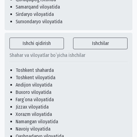
Samarqand viloyatida
Sirdaryo viloyatida
Surxondaryo viloyatida
Ishchi qidirish
Ishchilar
Shahar va viloyatlar bo`yicha ishchilar
Toshkent shaharda
Toshkent viloyatida
Andijon viloyatida
Buxoro viloyatida
Fargʻona viloyatida
Jizzax viloyatida
Xorazm viloyatida
Namangan viloyatida
Navoiy viloyatida
Qashqadaryo viloyatida