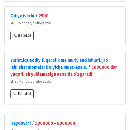
Odiyy ishchi
/
2500
⛳
Surxondaryo viloyatida
📞 Batafsil
Yurist.iqtisodiy fuqarolik maʼmuriy sud ishlari.ijro
ishi.shartnomalar boʻyicha mutaxassis.
/
5000000 dan
yuqori.Ish yuklamasiga asosida oʻzgaradi.
⛳
Surxondaryo viloyatida
📞 Batafsil
Haydovchi
/
5000000 - 8000000