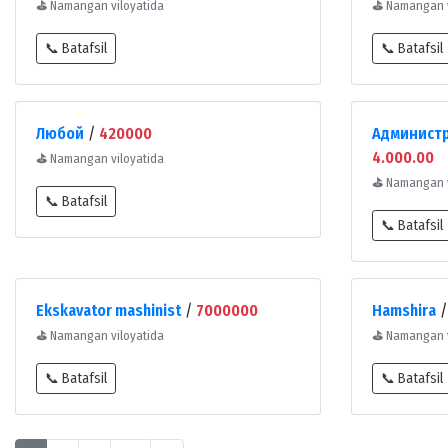
⛳
Namangan viloyatida
⛳
Namangan v
📞 Batafsil
📞 Batafsil
Любой
/
420000
Администр
4.000.00
⛳
Namangan viloyatida
⛳
Namangan v
📞 Batafsil
📞 Batafsil
Ekskavator mashinist
/
7000000
Hamshira
⛳
Namangan viloyatida
⛳
Namangan v
📞 Batafsil
📞 Batafsil