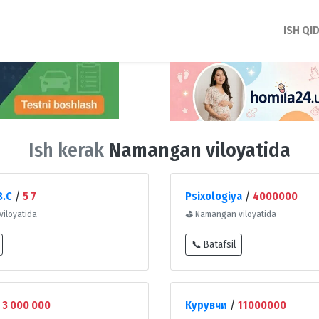
ISH QI
Ish kerak
Namangan viloyatida
B.C
/
5 7
Psixologiya
/
4000000
iloyatida
⛳
Namangan viloyatida
📞 Batafsil
/
3 000 000
Курувчи
/
11000000