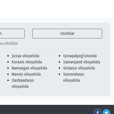
h
Ishchilar
ha ishchilar
Jizzax viloyatida
Qoraqalpogʻistonda
Xorazm viloyatida
Samarqand viloyatida
Namangan viloyatida
Sirdaryo viloyatida
Navoiy viloyatida
Surxondaryo
Qashqadaryo
viloyatida
viloyatida