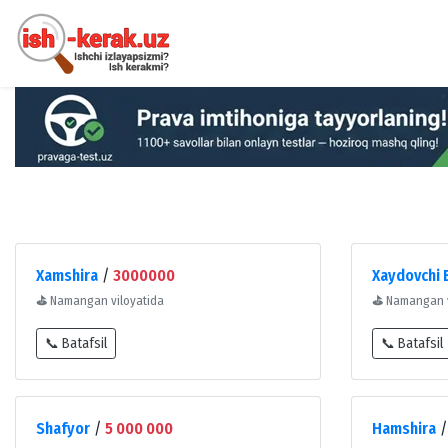
Xamshira
/
3000000
Xaydovchi 
⛳
Namangan viloyatida
⛳
Namangan v
📞 Batafsil
📞 Batafsil
Shafyor
/
5 000 000
Hamshira