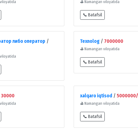
iloyatida
⛳
Namangan viloyatida
📞 Batafsil
атор либо оператор
/
Texnolog
/
7000000
⛳
Namangan viloyatida
iloyatida
📞 Batafsil
/
30000
xalqaro iqtisod
/
5000000/
iloyatida
⛳
Namangan viloyatida
📞 Batafsil