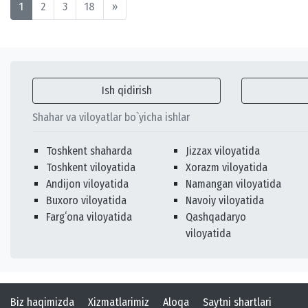
1
2
3
18
»
Ish qidirish
Shahar va viloyatlar bo`yicha ishlar
Toshkent shaharda
Jizzax viloyatida
Toshkent viloyatida
Xorazm viloyatida
Andijon viloyatida
Namangan viloyatida
Buxoro viloyatida
Navoiy viloyatida
Fargʻona viloyatida
Qashqadaryo
viloyatida
Biz haqimizda
Xizmatlarimiz
Aloqa
Saytni shartlari