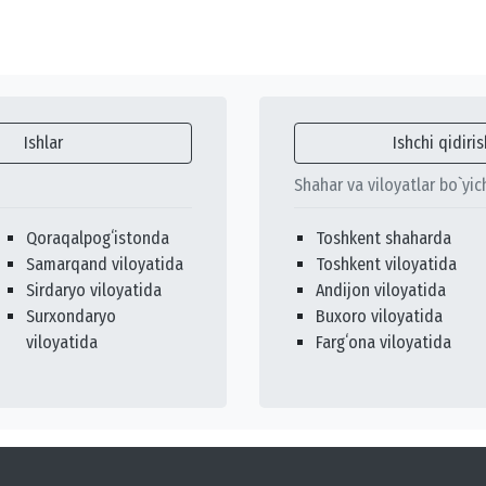
Ishlar
Ishchi qidiris
Shahar va viloyatlar bo`yic
Qoraqalpogʻistonda
Toshkent shaharda
Samarqand viloyatida
Toshkent viloyatida
Sirdaryo viloyatida
Andijon viloyatida
Surxondaryo
Buxoro viloyatida
viloyatida
Fargʻona viloyatida