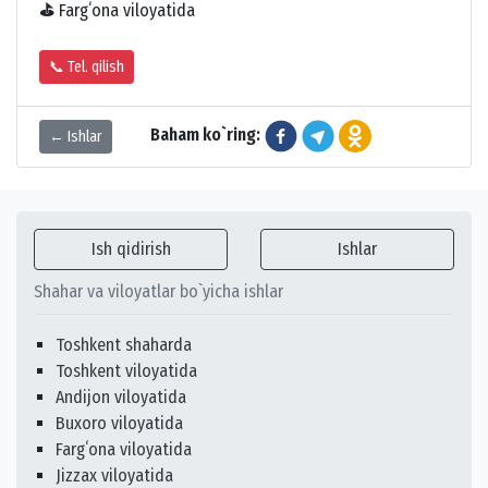
⛳
Fargʻona viloyatida
📞 Tel. qilish
Baham ko`ring:
← Ishlar
Ish qidirish
Ishlar
Shahar va viloyatlar bo`yicha ishlar
Toshkent shaharda
Toshkent viloyatida
Andijon viloyatida
Buxoro viloyatida
Fargʻona viloyatida
Jizzax viloyatida