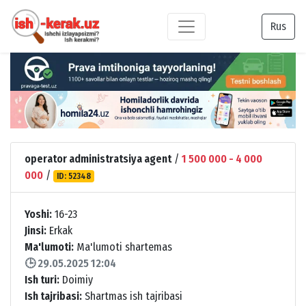
Rus
operator administratsiya agent
/
1 500 000 - 4 000
000
/
ID: 52348
Yoshi:
16-23
Jinsi:
Erkak
Ma'lumoti:
Ma'lumoti shartemas
🕒 29.05.2025 12:04
Ish turi:
Doimiy
Ish tajribasi:
Shartmas ish tajribasi