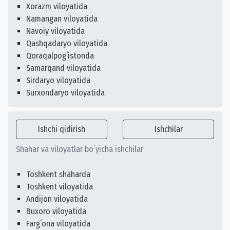
Xorazm viloyatida
Namangan viloyatida
Navoiy viloyatida
Qashqadaryo viloyatida
Qoraqalpogʻistonda
Samarqand viloyatida
Sirdaryo viloyatida
Surxondaryo viloyatida
Ishchi qidirish
Ishchilar
Shahar va viloyatlar bo`yicha ishchilar
Toshkent shaharda
Toshkent viloyatida
Andijon viloyatida
Buxoro viloyatida
Fargʻona viloyatida