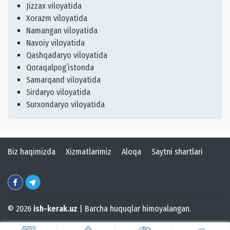
Jizzax viloyatida
Xorazm viloyatida
Namangan viloyatida
Navoiy viloyatida
Qashqadaryo viloyatida
Qoraqalpogʻistonda
Samarqand viloyatida
Sirdaryo viloyatida
Surxondaryo viloyatida
Biz haqimizda
Xizmatlarimiz
Aloqa
Saytni shartlari
© 2026
ish-kerak.uz
| Barcha huquqlar himoyalangan.