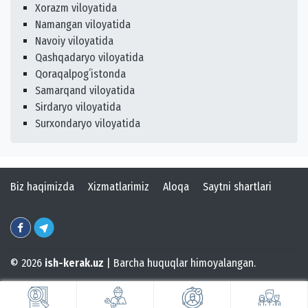
Xorazm viloyatida
Namangan viloyatida
Navoiy viloyatida
Qashqadaryo viloyatida
Qoraqalpogʻistonda
Samarqand viloyatida
Sirdaryo viloyatida
Surxondaryo viloyatida
Biz haqimizda
Xizmatlarimiz
Aloqa
Saytni shartlari
© 2026
ish-kerak.uz
| Barcha huquqlar himoyalangan.