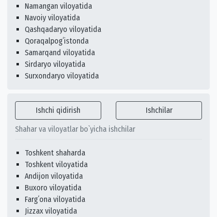
Namangan viloyatida
Navoiy viloyatida
Qashqadaryo viloyatida
Qoraqalpogʻistonda
Samarqand viloyatida
Sirdaryo viloyatida
Surxondaryo viloyatida
Ishchi qidirish
Ishchilar
Shahar va viloyatlar bo`yicha ishchilar
Toshkent shaharda
Toshkent viloyatida
Andijon viloyatida
Buxoro viloyatida
Fargʻona viloyatida
Jizzax viloyatida