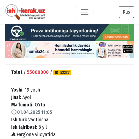
Rus
Tolet
/
55000000
/
ID: 52237
Yoshi:
19 yosh
Jinsi:
Ayol
Ma'lumoti:
O'rta
🕒 01.04.2025 11:05
Ish turi:
Vaqtincha
Ish tajribasi:
6 yil
⛳
Fargʻona viloyatida