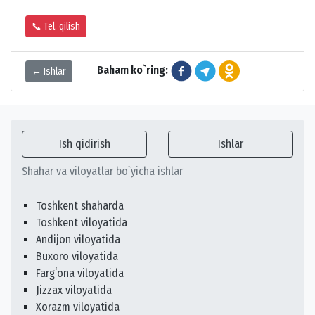
📞 Tel. qilish
Baham ko`ring:
← Ishlar
Ish qidirish
Ishlar
Shahar va viloyatlar bo`yicha ishlar
Toshkent shaharda
Toshkent viloyatida
Andijon viloyatida
Buxoro viloyatida
Fargʻona viloyatida
Jizzax viloyatida
Xorazm viloyatida