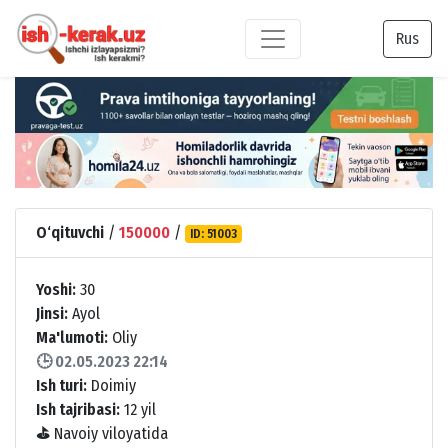
Rus
O‘qituvchi
/
150000
/
ID: 51003
Yoshi:
30
Jinsi:
Ayol
Ma'lumoti:
Oliy
🕒 02.05.2023 22:14
Ish turi:
Doimiy
Ish tajribasi:
12 yil
⛳
Navoiy viloyatida