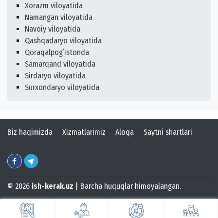
Xorazm viloyatida
Namangan viloyatida
Navoiy viloyatida
Qashqadaryo viloyatida
Qoraqalpogʻistonda
Samarqand viloyatida
Sirdaryo viloyatida
Surxondaryo viloyatida
Biz haqimizda
Xizmatlarimiz
Aloqa
Saytni shartlari
© 2026
ish-kerak.uz
| Barcha huquqlar himoyalangan.