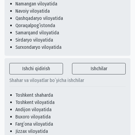
Namangan viloyatida
Navoiy viloyatida
Qashqadaryo viloyatida
Qoraqalpogʻistonda
Samarqand viloyatida
Sirdaryo viloyatida
Surxondaryo viloyatida
Ishchi qidirish
Ishchilar
Shahar va viloyatlar bo`yicha ishchilar
Toshkent shaharda
Toshkent viloyatida
Andijon viloyatida
Buxoro viloyatida
Fargʻona viloyatida
Jizzax viloyatida