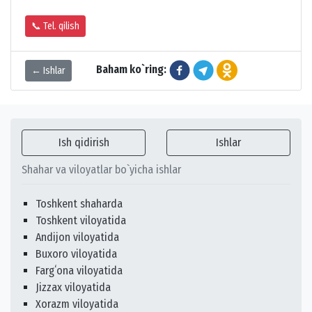
📞 Tel. qilish
Baham ko`ring:
← Ishlar
Ish qidirish
Ishlar
Shahar va viloyatlar bo`yicha ishlar
Toshkent shaharda
Toshkent viloyatida
Andijon viloyatida
Buxoro viloyatida
Fargʻona viloyatida
Jizzax viloyatida
Xorazm viloyatida