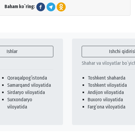
Baham ko`ring:
Ishlar
Ishchi qidiris
Shahar va viloyatlar bo`yic
Qoraqalpogʻistonda
Toshkent shaharda
Samarqand viloyatida
Toshkent viloyatida
Sirdaryo viloyatida
Andijon viloyatida
Surxondaryo
Buxoro viloyatida
viloyatida
Fargʻona viloyatida