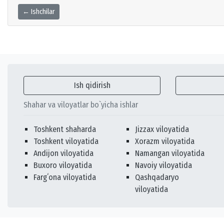
← Ishchilar
Ish qidirish
Shahar va viloyatlar bo`yicha ishlar
Toshkent shaharda
Jizzax viloyatida
Toshkent viloyatida
Xorazm viloyatida
Andijon viloyatida
Namangan viloyatida
Buxoro viloyatida
Navoiy viloyatida
Fargʻona viloyatida
Qashqadaryo
viloyatida