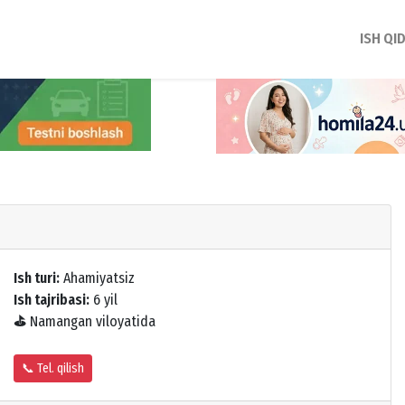
ISH QI
Ish turi:
Ahamiyatsiz
Ish tajribasi:
6 yil
⛳
Namangan viloyatida
📞 Tel. qilish