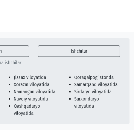
h
Ishchilar
ha ishchilar
Jizzax viloyatida
Qoraqalpogʻistonda
Xorazm viloyatida
Samarqand viloyatida
Namangan viloyatida
Sirdaryo viloyatida
Navoiy viloyatida
Surxondaryo
Qashqadaryo
viloyatida
viloyatida