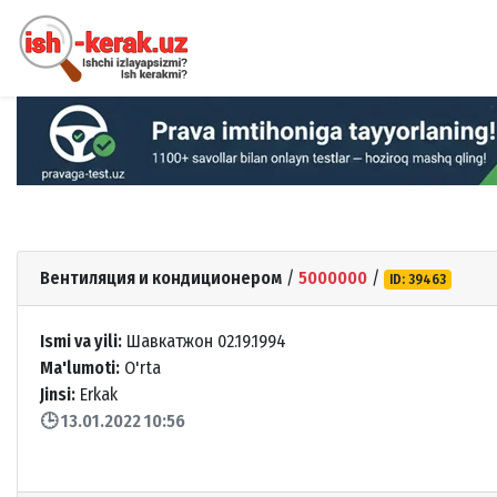
Вентиляция и кондиционером
/
5000000
/
ID: 39463
Ismi va yili:
Шавкатжон 02.19.1994
Ma'lumoti:
O'rta
Jinsi:
Erkak
🕒 13.01.2022 10:56