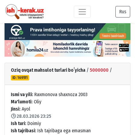
Rus
Oziq ovqat mahsulot turlari boʻyicha
/
5000000
/
ID: 169511
Ismi va yili:
Raxmonova shaxnoza 2003
Ma'lumoti:
Oliy
Jinsi:
Ayol
🕒 28.03.2026 23:25
Ish turi:
Doimiy
Ish tajribasi:
Ish tajribaga ega emasman