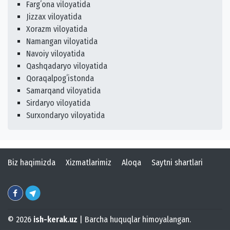
Fargʻona viloyatida
Jizzax viloyatida
Xorazm viloyatida
Namangan viloyatida
Navoiy viloyatida
Qashqadaryo viloyatida
Qoraqalpogʻistonda
Samarqand viloyatida
Sirdaryo viloyatida
Surxondaryo viloyatida
Biz haqimizda
Xizmatlarimiz
Aloqa
Saytni shartlari
© 2026
ish-kerak.uz
| Barcha huquqlar himoyalangan.