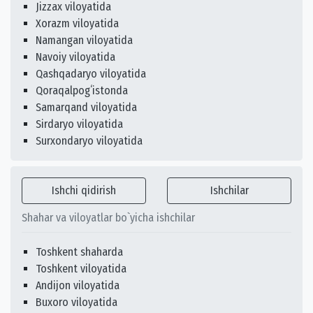
Jizzax viloyatida
Xorazm viloyatida
Namangan viloyatida
Navoiy viloyatida
Qashqadaryo viloyatida
Qoraqalpogʻistonda
Samarqand viloyatida
Sirdaryo viloyatida
Surxondaryo viloyatida
Ishchi qidirish
Ishchilar
Shahar va viloyatlar bo`yicha ishchilar
Toshkent shaharda
Toshkent viloyatida
Andijon viloyatida
Buxoro viloyatida