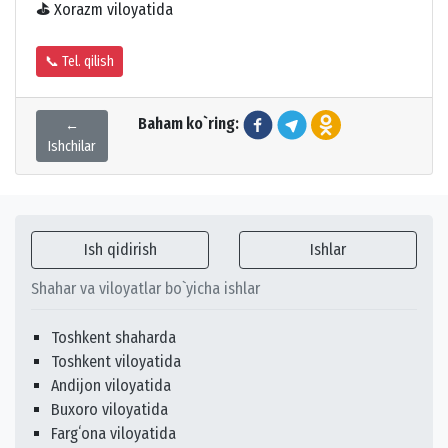
⛳
Xorazm viloyatida
📞 Tel. qilish
Baham ko`ring:
←
Ishchilar
Ish qidirish
Ishlar
Shahar va viloyatlar bo`yicha ishlar
Toshkent shaharda
Toshkent viloyatida
Andijon viloyatida
Buxoro viloyatida
Fargʻona viloyatida