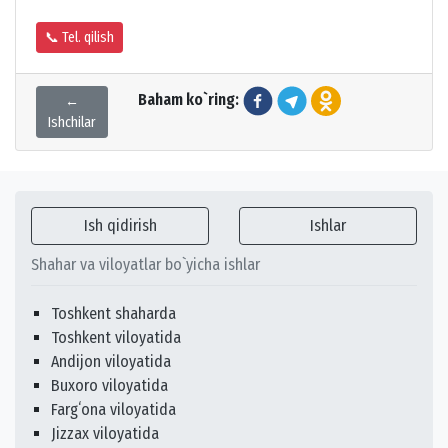
📞 Tel. qilish
Baham ko`ring:
←
Ishchilar
Ish qidirish
Ishlar
Shahar va viloyatlar bo`yicha ishlar
Toshkent shaharda
Toshkent viloyatida
Andijon viloyatida
Buxoro viloyatida
Fargʻona viloyatida
Jizzax viloyatida