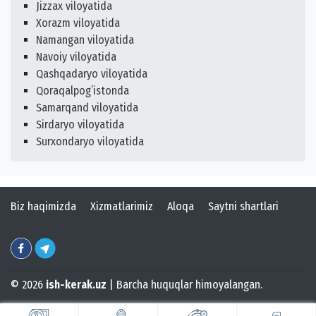
Jizzax viloyatida
Xorazm viloyatida
Namangan viloyatida
Navoiy viloyatida
Qashqadaryo viloyatida
Qoraqalpogʻistonda
Samarqand viloyatida
Sirdaryo viloyatida
Surxondaryo viloyatida
Biz haqimizda
Xizmatlarimiz
Aloqa
Saytni shartlari
© 2026
ish-kerak.uz
| Barcha huquqlar himoyalangan.