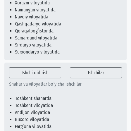
Xorazm viloyatida
Namangan viloyatida
Navoiy viloyatida
Qashqadaryo viloyatida
Qoraqalpogʻistonda
Samarqand viloyatida
Sirdaryo viloyatida
Surxondaryo viloyatida
Ishchi qidirish
Ishchilar
Shahar va viloyatlar bo`yicha ishchilar
Toshkent shaharda
Toshkent viloyatida
Andijon viloyatida
Buxoro viloyatida
Fargʻona viloyatida