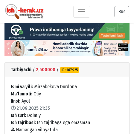
Rus
Tarbiyachi
/
2,500000
/
ID: 167925
Ismi va yili:
Mirzabekova Durdona
Ma'lumoti:
Oliy
Jinsi:
Ayol
🕒 21.09.2025 21:35
Ish turi:
Doimiy
Ish tajribasi:
Ish tajribaga ega emasman
⛳
Namangan viloyatida