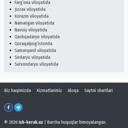
Fargʻona viloyatida
Jizzax viloyatida
Xorazm viloyatida
Namangan viloyatida
Navoiy viloyatida
Qashqadaryo viloyatida
Qoraqalpogʻistonda
Samarqand viloyatida
Sirdaryo viloyatida
Surxondaryo viloyatida
Biz haqimizda
Xizmatlarimiz
Aloqa
Saytni shartlari
© 2026
ish-kerak.uz
| Barcha huquqlar himoyalangan.