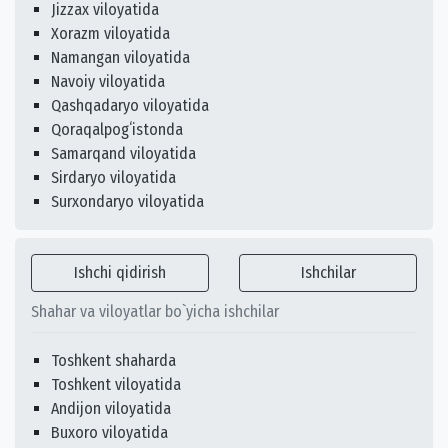
Jizzax viloyatida
Xorazm viloyatida
Namangan viloyatida
Navoiy viloyatida
Qashqadaryo viloyatida
Qoraqalpogʻistonda
Samarqand viloyatida
Sirdaryo viloyatida
Surxondaryo viloyatida
Ishchi qidirish
Ishchilar
Shahar va viloyatlar bo`yicha ishchilar
Toshkent shaharda
Toshkent viloyatida
Andijon viloyatida
Buxoro viloyatida