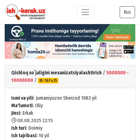
Rus
Qishloq xoʻjaligini mexanizatsiyalashtirish
/
5000000 -
10000000
/
ID: 167425
Ismi va yili:
Jumaniyozov Sherzod 1983 yil
Ma'lumoti:
Oliy
Jinsi:
Erkak
🕒 08.08.2025 22:15
Ish turi:
Doimiy
Ish tajribasi:
10 yil