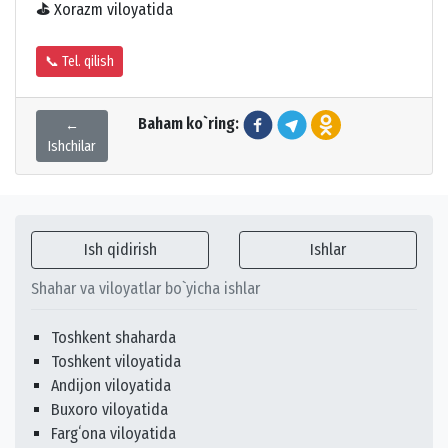
⛳
Xorazm viloyatida
📞 Tel. qilish
Baham ko`ring:
←
Ishchilar
Ish qidirish
Ishlar
Shahar va viloyatlar bo`yicha ishlar
Toshkent shaharda
Toshkent viloyatida
Andijon viloyatida
Buxoro viloyatida
Fargʻona viloyatida