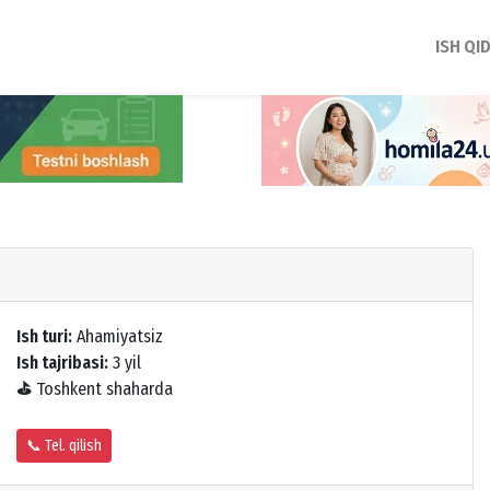
ISH QI
Ish turi:
Ahamiyatsiz
Ish tajribasi:
3 yil
⛳
Toshkent shaharda
📞 Tel. qilish