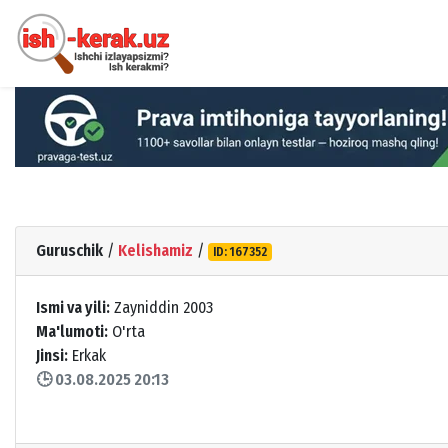
Guruschik
/
Kelishamiz
/
ID: 167352
Ismi va yili:
Zayniddin 2003
Ma'lumoti:
O'rta
Jinsi:
Erkak
🕒 03.08.2025 20:13