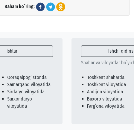
Baham ko`ring:
Ishlar
Ishchi qidiris
Shahar va viloyatlar bo`yic
Qoraqalpogʻistonda
Toshkent shaharda
Samarqand viloyatida
Toshkent viloyatida
Sirdaryo viloyatida
Andijon viloyatida
Surxondaryo
Buxoro viloyatida
viloyatida
Fargʻona viloyatida