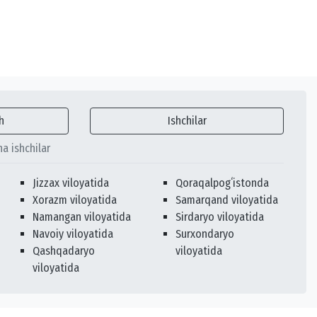
h
Ishchilar
ha ishchilar
Jizzax viloyatida
Qoraqalpogʻistonda
Xorazm viloyatida
Samarqand viloyatida
Namangan viloyatida
Sirdaryo viloyatida
Navoiy viloyatida
Surxondaryo
Qashqadaryo
viloyatida
viloyatida