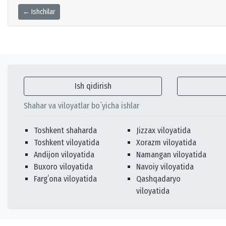
← Ishchilar
Ish qidirish
Shahar va viloyatlar bo`yicha ishlar
Toshkent shaharda
Jizzax viloyatida
Toshkent viloyatida
Xorazm viloyatida
Andijon viloyatida
Namangan viloyatida
Buxoro viloyatida
Navoiy viloyatida
Fargʻona viloyatida
Qashqadaryo
viloyatida