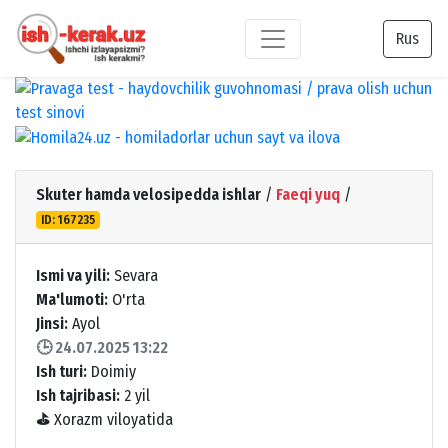
Rus
Skuter hamda velosipedda ishlar
/
Faeqi yuq
/
ID: 167235
Ismi va yili:
Sevara
Ma'lumoti:
O'rta
Jinsi:
Ayol
🕒 24.07.2025 13:22
Ish turi:
Doimiy
Ish tajribasi:
2 yil
⛳
Xorazm viloyatida