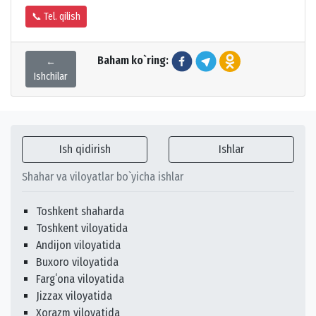
📞 Tel. qilish
Baham ko`ring:
←
Ishchilar
Ish qidirish
Ishlar
Shahar va viloyatlar bo`yicha ishlar
Toshkent shaharda
Toshkent viloyatida
Andijon viloyatida
Buxoro viloyatida
Fargʻona viloyatida
Jizzax viloyatida
Xorazm viloyatida