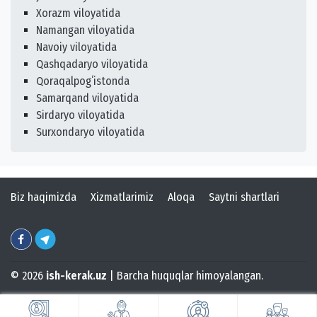
Xorazm viloyatida
Namangan viloyatida
Navoiy viloyatida
Qashqadaryo viloyatida
Qoraqalpogʻistonda
Samarqand viloyatida
Sirdaryo viloyatida
Surxondaryo viloyatida
Biz haqimizda
Xizmatlarimiz
Aloqa
Saytni shartlari
© 2026
ish-kerak.uz
| Barcha huquqlar himoyalangan.