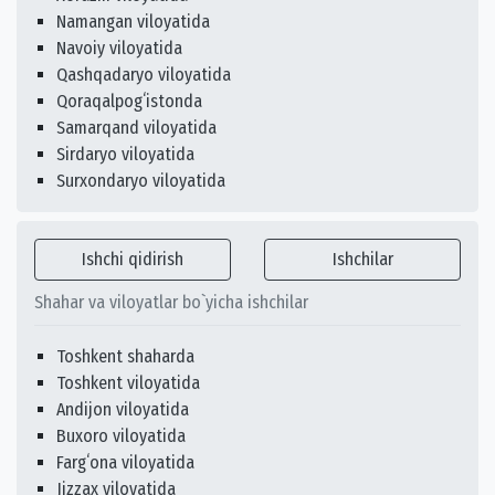
Namangan viloyatida
Navoiy viloyatida
Qashqadaryo viloyatida
Qoraqalpogʻistonda
Samarqand viloyatida
Sirdaryo viloyatida
Surxondaryo viloyatida
Ishchi qidirish
Ishchilar
Shahar va viloyatlar bo`yicha ishchilar
Toshkent shaharda
Toshkent viloyatida
Andijon viloyatida
Buxoro viloyatida
Fargʻona viloyatida
Jizzax viloyatida