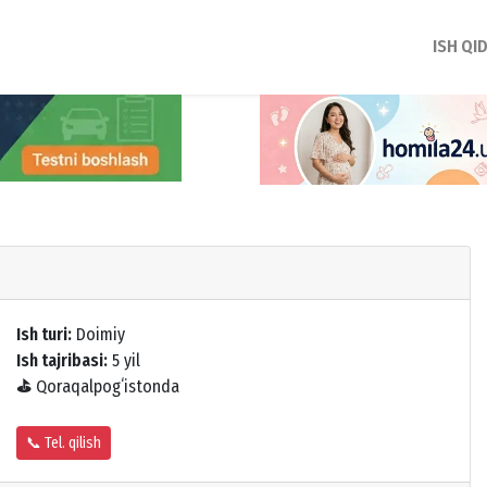
ISH QI
Ish turi:
Doimiy
Ish tajribasi:
5 yil
⛳
Qoraqalpogʻistonda
📞 Tel. qilish