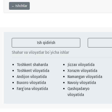
← Ishchilar
Ish qidirish
Shahar va viloyatlar bo`yicha ishlar
Toshkent shaharda
Jizzax viloyatida
Toshkent viloyatida
Xorazm viloyatida
Andijon viloyatida
Namangan viloyatida
Buxoro viloyatida
Navoiy viloyatida
Fargʻona viloyatida
Qashqadaryo
viloyatida