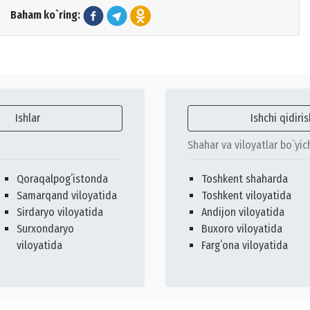
Baham ko`ring:
Ishlar
Ishchi qidiris
Shahar va viloyatlar bo`yic
Qoraqalpogʻistonda
Toshkent shaharda
Samarqand viloyatida
Toshkent viloyatida
Sirdaryo viloyatida
Andijon viloyatida
Surxondaryo
Buxoro viloyatida
viloyatida
Fargʻona viloyatida