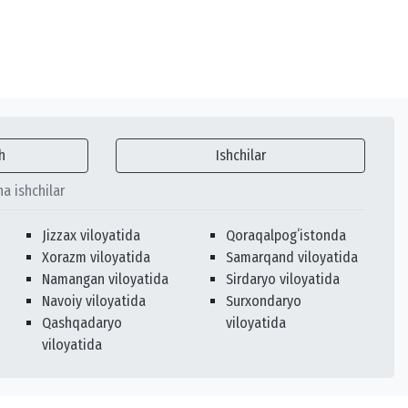
h
Ishchilar
ha ishchilar
Jizzax viloyatida
Qoraqalpogʻistonda
Xorazm viloyatida
Samarqand viloyatida
Namangan viloyatida
Sirdaryo viloyatida
Navoiy viloyatida
Surxondaryo
Qashqadaryo
viloyatida
viloyatida