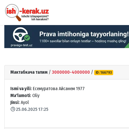
Мактабкача талим
/
3000000-4000000
/
ID: 166793
Ismi va yili:
Есемуратова Айсанем 1977
Ma'lumoti:
Oliy
Jinsi:
Ayol
🕒 25.06.2025 17:25