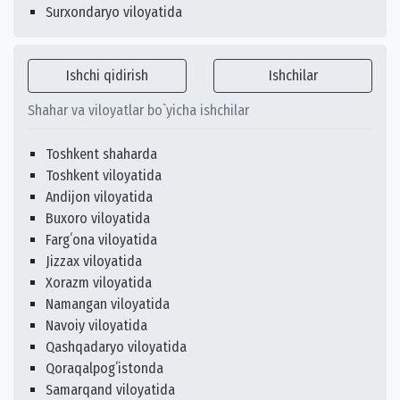
Surxondaryo viloyatida
Ishchi qidirish
Ishchilar
Shahar va viloyatlar bo`yicha ishchilar
Toshkent shaharda
Toshkent viloyatida
Andijon viloyatida
Buxoro viloyatida
Fargʻona viloyatida
Jizzax viloyatida
Xorazm viloyatida
Namangan viloyatida
Navoiy viloyatida
Qashqadaryo viloyatida
Qoraqalpogʻistonda
Samarqand viloyatida