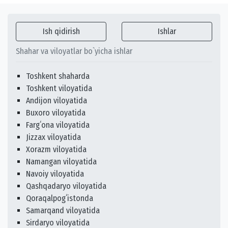
Ish qidirish
Ishlar
Shahar va viloyatlar bo`yicha ishlar
Toshkent shaharda
Toshkent viloyatida
Andijon viloyatida
Buxoro viloyatida
Fargʻona viloyatida
Jizzax viloyatida
Xorazm viloyatida
Namangan viloyatida
Navoiy viloyatida
Qashqadaryo viloyatida
Qoraqalpogʻistonda
Samarqand viloyatida
Sirdaryo viloyatida