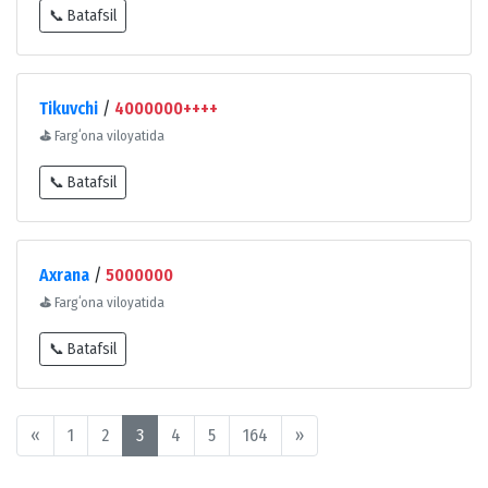
📞 Batafsil
Tikuvchi
/
4000000++++
⛳
Fargʻona viloyatida
📞 Batafsil
Axrana
/
5000000
⛳
Fargʻona viloyatida
📞 Batafsil
«
1
2
3
4
5
164
»