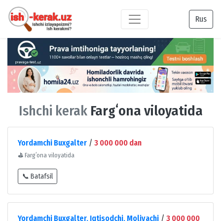
Rus
Ishchi kerak
Fargʻona viloyatida
Yordamchi Buxgalter
/
3 000 000 dan
⛳
Fargʻona viloyatida
📞 Batafsil
Yordamchi Buxgalter, Iqtisodchi, Moliyachi
/
3 000 000