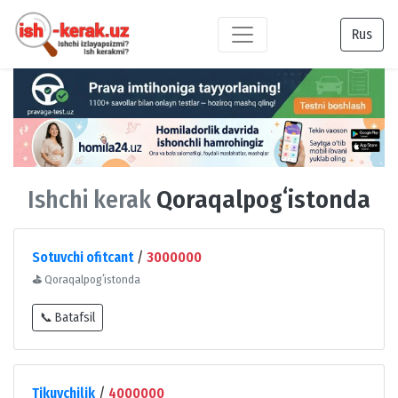
Rus
Ishchi kerak
Qoraqalpogʻistonda
Sotuvchi ofitcant
/
3000000
⛳
Qoraqalpogʻistonda
📞 Batafsil
Tikuvchilik
/
4000000