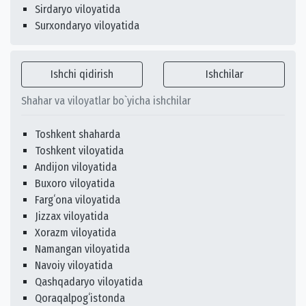
Sirdaryo viloyatida
Surxondaryo viloyatida
Ishchi qidirish
Ishchilar
Shahar va viloyatlar bo`yicha ishchilar
Toshkent shaharda
Toshkent viloyatida
Andijon viloyatida
Buxoro viloyatida
Fargʻona viloyatida
Jizzax viloyatida
Xorazm viloyatida
Namangan viloyatida
Navoiy viloyatida
Qashqadaryo viloyatida
Qoraqalpogʻistonda