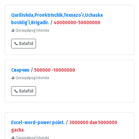
Qurilishda,Proektrivchik,Texnazoʻr,Uchaska
boshligʻi,Brigadir.
/
40000000-50000000
⛳
Qoraqalpogʻistonda
📞 Batafsil
Сварчик
/
500000 -10000000
⛳
Qoraqalpogʻistonda
📞 Batafsil
Excel-word-power point.
/
3000000 dan 5000000
gacha
⛳
Qoraqalpogʻistonda