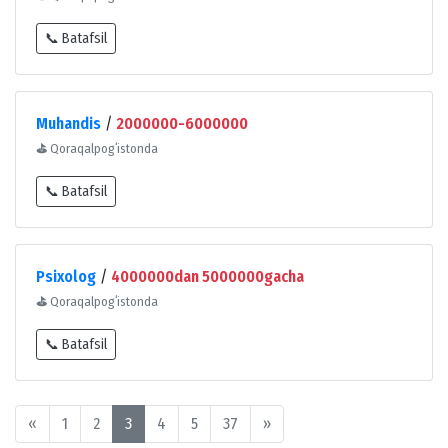
📞 Batafsil
Muhandis
/
2000000-6000000
⛳
Qoraqalpogʻistonda
📞 Batafsil
Psixolog
/
4000000dan 5000000gacha
⛳
Qoraqalpogʻistonda
📞 Batafsil
«
1
2
3
4
5
37
»