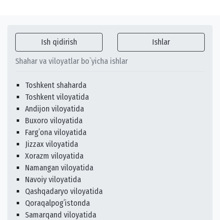
Ish qidirish
Ishlar
Shahar va viloyatlar bo`yicha ishlar
Toshkent shaharda
Toshkent viloyatida
Andijon viloyatida
Buxoro viloyatida
Fargʻona viloyatida
Jizzax viloyatida
Xorazm viloyatida
Namangan viloyatida
Navoiy viloyatida
Qashqadaryo viloyatida
Qoraqalpogʻistonda
Samarqand viloyatida